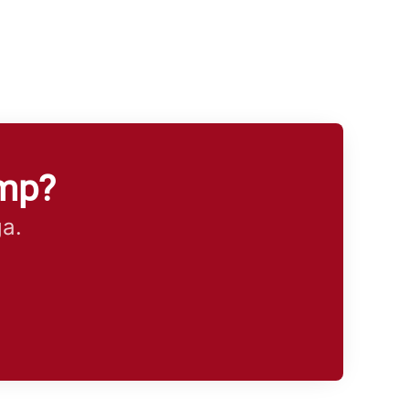
amp?
ga.