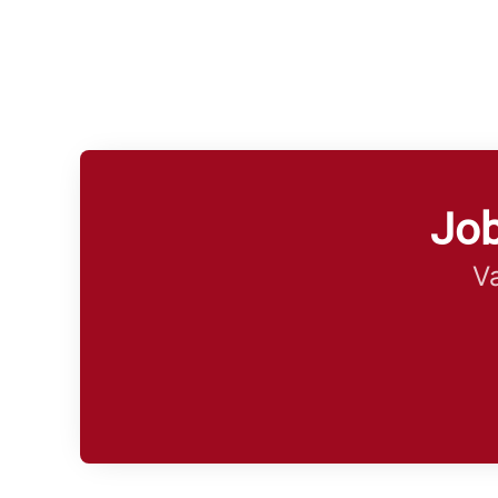
Job
Va