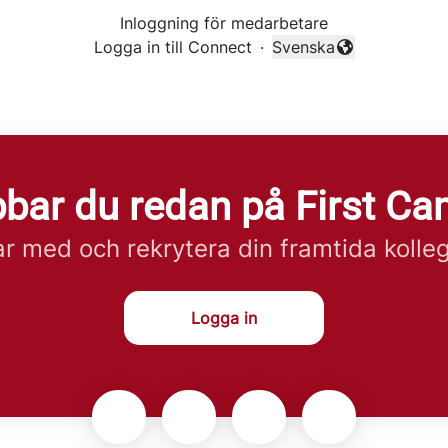
Inloggning för medarbetare
Logga in till Connect
·
Svenska
Byt språk
bar du redan på First C
r med och rekrytera din framtida kolle
Logga in