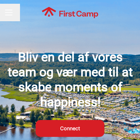
Skift sprog
KARRIEREMENU
Bliv en del af vores
team og vær med til at
skabe moments of
happiness!
Connect