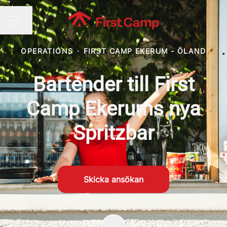
Byt språk
KARRIÄRMENY
OPERATIONS
·
FIRST CAMP EKERUM - ÖLAND
Bartender till First
Camp Ekerums nya
Spritzbar
Skicka ansökan