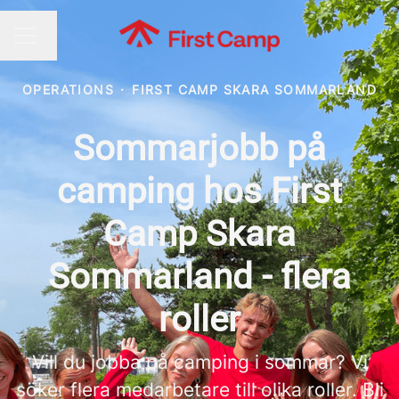
Byt språk
KARRIÄRMENY
OPERATIONS
·
FIRST CAMP SKARA SOMMARLAND
Sommarjobb på
camping hos First
Camp Skara
Sommarland - flera
roller
Vill du jobba på camping i sommar? Vi
söker flera medarbetare till olika roller. Bli