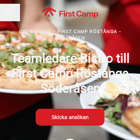
Byt språk
KARRIÄRMENY
OPERATIONS
·
FIRST CAMP RÖSTÅNGA -
SÖDERÅSEN
Teamledare Bistro till
First Camp Röstånga
Söderåsen
Skicka ansökan