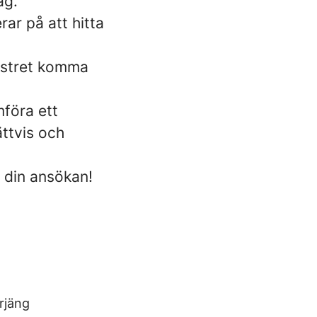
ag.
ar på att hitta
gistret komma
föra ett
ättvis och
t din ansökan!
rjäng