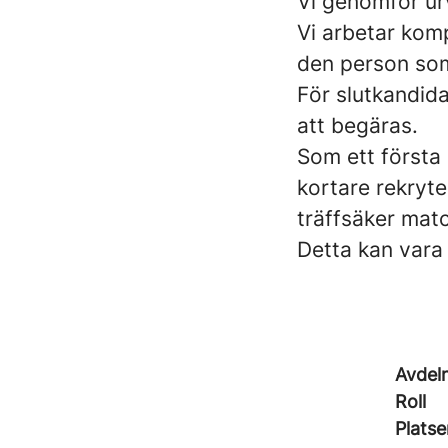
Vi genomför urv
Vi arbetar komp
den person som
För slutkandid
att begäras.
Som ett första
kortare rekryte
träffsäker mat
Detta kan vara 
Avdel
Roll
Platse