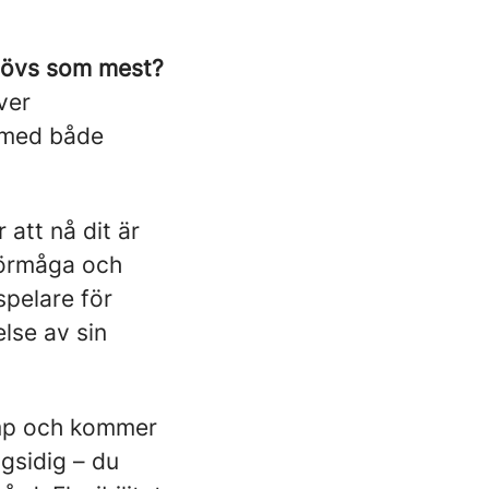
behövs som mest?
ver
r med både
 att nå dit är
örmåga och
spelare för
lse av sin
amp och kommer
gsidig – du