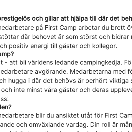
 prestigelös och gillar att hjälpa till där det 
darbetare på First Camp arbetar du brett ö
 stöttar där behovet är som störst och bidra
ch positiv energi till gäster och kollegor.
 Camp?
rt - att bli världens ledande campingkedja. För
edarbetare avgörande. Medarbetarna med f
 och hugga i där det behövs är oerhört viktiga 
 och inte minst våra gäster och deras uppleve
ss!
len?
arbetare blir du ansiktet utåt för First C
erande och omväxlande vardag. Din roll är mån