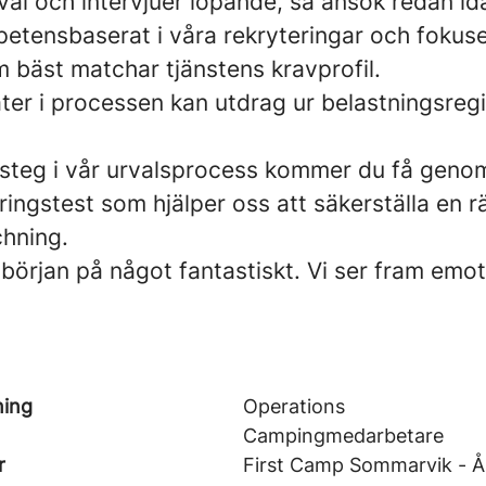
al och intervjuer löpande, så ansök redan id
etensbaserat i våra rekryteringar och fokuser
 bäst matchar tjänstens kravprofil.
ater i processen kan utdrag ur belastningsre
 steg i vår urvalsprocess kommer du få genom
ringstest som hjälper oss att säkerställa en r
chning.
början på något fantastiskt. Vi ser fram emo
ning
Operations
Campingmedarbetare
r
First Camp Sommarvik - Å