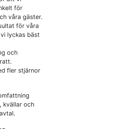
nkelt för
och våra gäster.
sultat för våra
 vi lyckas bäst
ing och
att.
d fler stjärnor
omfattning
 kvällar och
avtal.