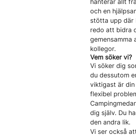
hanterar allt f
och en hjälpsam
stötta upp där 
redo att bidra 
gemensamma arb
kollegor.
Vem söker vi?
Vi söker dig s
du dessutom en
viktigast är di
flexibel proble
Campingmedarbe
dig själv. Du ha
den andra lik.
Vi ser också at