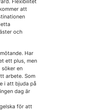
rd. Flexibilitet
u kommer att
stinationen
detta
äster och
emötande. Har
t ett plus, men
i söker en
itt arbete. Som
 i att bjuda på
r ingen dag är
gelska för att