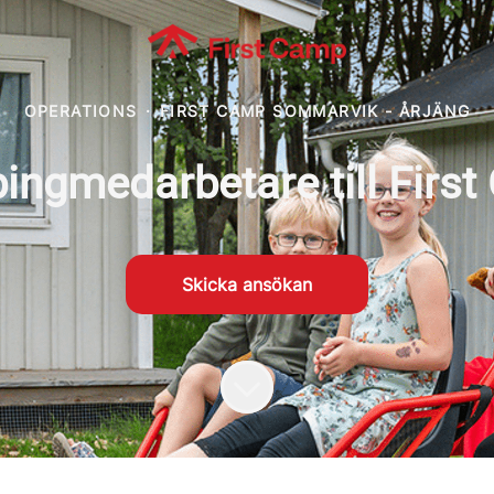
OPERATIONS
·
FIRST CAMP SOMMARVIK - ÅRJÄNG
ngmedarbetare till Firs
Skicka ansökan