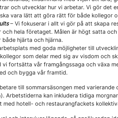
trar och utvecklar hur vi arbetar. Vi gör det e
ska vara lätt att göra rätt för både kollegor 
ults
– Vi fokuserar i allt vi gör på att skapa re
r och hela företaget. Målen är högt satta och
 både hjärta och hjärna.
arbetsplats med goda möjligheter till utveckl
llegor som delar med sig av visdom och skr
l vi fortsätta vår framgångssaga och växa me
med och bygga vår framtid.
betare till sommarsäsongen med varierande 
. Arbetstiderna kan inkludera tidiga morgnar,
et med hotell- och restaurangfackets kollektiv