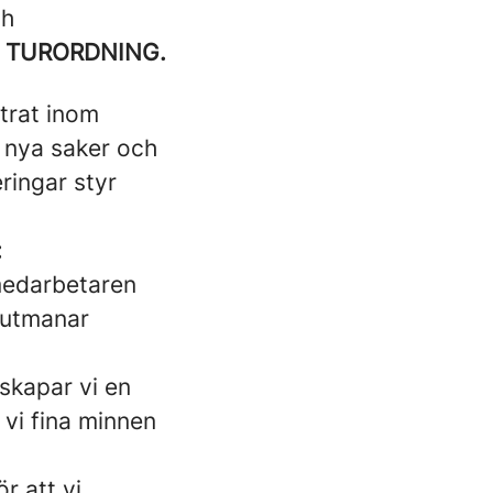
ch
 TURORDNING.
ttrat inom
g nya saker och
ringar styr
:
medarbetaren
 utmanar
skapar vi en
vi fina minnen
r att vi