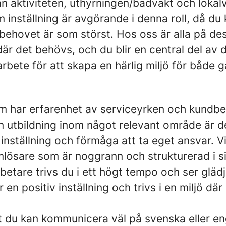
rån aktiviteten, uthyrningen/badvakt och lokalvå
 inställning är avgörande i denna roll, då d
behovet är som störst. Hos oss är alla på de
där det behövs, och du blir en central del av 
ete för att skapa en härlig miljö för både g
om har erfarenhet av serviceyrken och kundb
 utbildning inom något relevant område är de
n inställning och förmåga att ta eget ansvar. V
mlösare som är noggrann och strukturerad i s
tare trivs du i ett högt tempo och ser glädje
r en positiv inställning och trivs i en miljö dä
t du kan kommunicera väl på svenska eller en