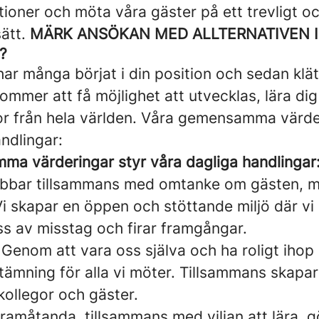
tioner och möta våra gäster på ett trevligt o
ätt.
MÄRK ANSÖKAN MED ALLTERNATIVEN I
?
ar många börjat i din position och sedan klä
ommer att få möjlighet att utvecklas, lära di
or från hela världen. Våra gemensamma värde
ndlingar:
a värderingar styr våra dagliga handlingar
obbar tillsammans med omtanke om gästen, 
Vi skapar en öppen och stöttande miljö där vi
ss av misstag och firar framgångar.
Genom att vara oss själva och ha roligt ihop 
ämning för alla vi möter. Tillsammans skapar 
kollegor och gäster.
ramåtanda, tillsammans med viljan att lära, gö