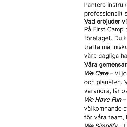
hantera instruk
professionellt s
Vad erbjuder vi
På First Camp h
företaget. Du k
träffa människ
våra dagliga ha
Våra gemensamm
We Care
– Vi j
och planeten. 
varandra, lär o
We Have Fun
– 
välkomnande st
för våra team, 
We Simplify
– F