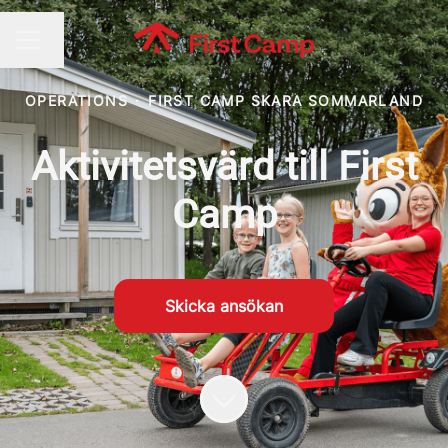
Byt språk
KARRIÄRMENY
OPERATIONS
·
FIRST CAMP SKARA SOMMARLAND
Aktivitetsvärd till First
Camp
Skicka ansökan